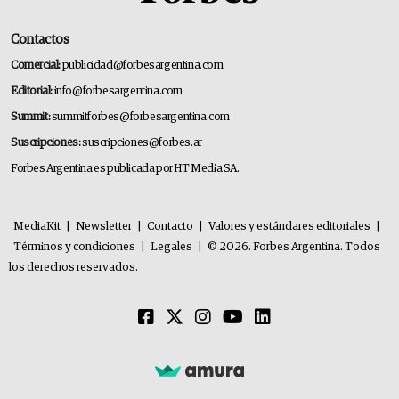
Contactos
Comercial:
publicidad@forbesargentina.com
Editorial:
info@forbesargentina.com
Summit:
summitforbes@forbesargentina.com
Suscripciones:
suscripciones@forbes.ar
Forbes Argentina es publicada por HT Media SA.
MediaKit
|
Newsletter
|
Contacto
|
Valores y estándares editoriales
|
Términos y condiciones
|
Legales
|
© 2026. Forbes Argentina. Todos
los derechos reservados.