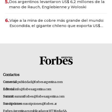
5.
Dos argentinos levantaron US$ 6,2 millones de la
mano de Rauch, Englebienne y Woloski
6.
Viaje a la mina de cobre más grande del mundo:
Escondida, el gigante chileno que exporta US$
14.000 millones anuales
Contactos
Comercial:
publicidad@forbesargentina.com
Editorial:
info@forbesargentina.com
Summit:
summitforbes@forbesargentina.com
Suscripciones:
suscripciones@forbes.ar
Forbes Argentina es publicada por HT Media SA.