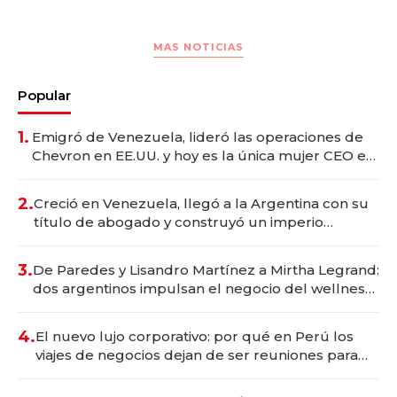
MAS NOTICIAS
Popular
1.
Emigró de Venezuela, lideró las operaciones de
Chevron en EE.UU. y hoy es la única mujer CEO en
Vaca Muerta
2.
Creció en Venezuela, llegó a la Argentina con su
título de abogado y construyó un imperio
gastronómico que revoluciona las marcas "fast
premium"
3.
De Paredes y Lisandro Martínez a Mirtha Legrand:
dos argentinos impulsan el negocio del wellness
deportivo y el cuidado corporal
4.
El nuevo lujo corporativo: por qué en Perú los
viajes de negocios dejan de ser reuniones para
convertirse en experiencias transformadoras