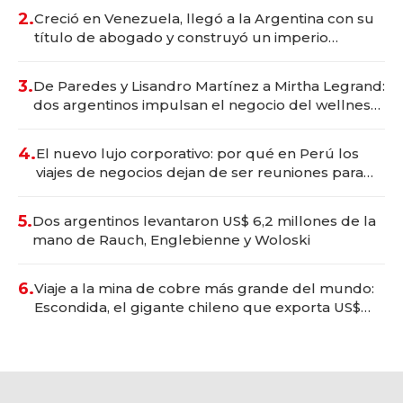
2.
Creció en Venezuela, llegó a la Argentina con su
título de abogado y construyó un imperio
gastronómico que revoluciona las marcas "fast
premium"
3.
De Paredes y Lisandro Martínez a Mirtha Legrand:
dos argentinos impulsan el negocio del wellness
deportivo y el cuidado corporal
4.
El nuevo lujo corporativo: por qué en Perú los
viajes de negocios dejan de ser reuniones para
convertirse en experiencias transformadoras
5.
Dos argentinos levantaron US$ 6,2 millones de la
mano de Rauch, Englebienne y Woloski
6.
Viaje a la mina de cobre más grande del mundo:
Escondida, el gigante chileno que exporta US$
14.000 millones anuales