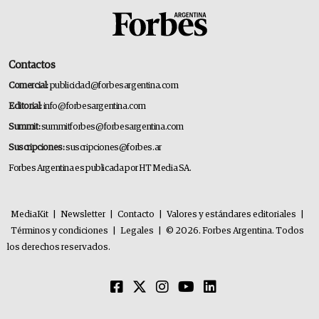
Contactos
Comercial:
publicidad@forbesargentina.com
Editorial:
info@forbesargentina.com
Summit:
summitforbes@forbesargentina.com
Suscripciones:
suscripciones@forbes.ar
Forbes Argentina es publicada por HT Media SA.
MediaKit
|
Newsletter
|
Contacto
|
Valores y estándares editoriales
|
Términos y condiciones
|
Legales
|
© 2026. Forbes Argentina. Todos
los derechos reservados.