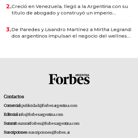
2.
Creció en Venezuela, llegó a la Argentina con su
título de abogado y construyó un imperio
gastronómico que revoluciona las marcas "fast
premium"
3.
De Paredes y Lisandro Martínez a Mirtha Legrand:
dos argentinos impulsan el negocio del wellness
deportivo y el cuidado corporal
Contactos
Comercial:
publicidad@forbesargentina.com
Editorial:
info@forbesargentina.com
Summit:
summitforbes@forbesargentina.com
Suscripciones:
suscripciones@forbes.ar