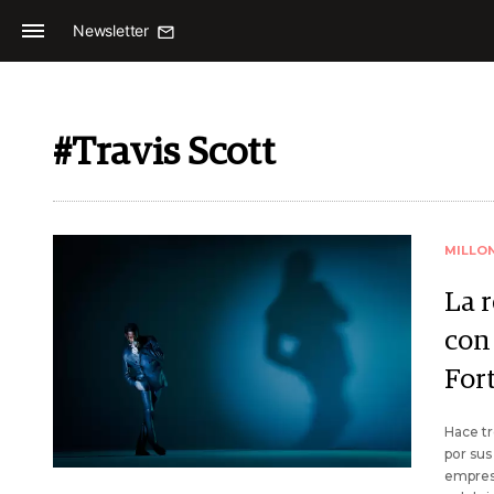
Newsletter
#Travis Scott
MILLO
La r
con
For
Hace tr
por sus
empresa