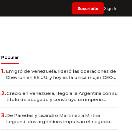
Suscribite
Sign In
Popular
1.
Emigró de Venezuela, lideró las operaciones de
Chevron en EE.UU. y hoy es la única mujer CEO
en Vaca Muerta
2.
Creció en Venezuela, llegó a la Argentina con su
título de abogado y construyó un imperio
gastronómico que revoluciona las marcas "fast
premium"
3.
De Paredes y Lisandro Martínez a Mirtha
Legrand: dos argentinos impulsan el negocio
del wellness deportivo y el cuidado corporal