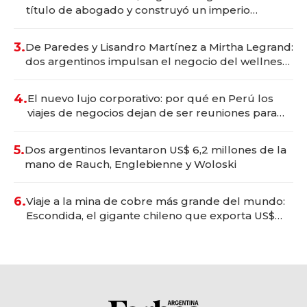
título de abogado y construyó un imperio
gastronómico que revoluciona las marcas "fast
premium"
3.
De Paredes y Lisandro Martínez a Mirtha Legrand:
dos argentinos impulsan el negocio del wellness
deportivo y el cuidado corporal
4.
El nuevo lujo corporativo: por qué en Perú los
viajes de negocios dejan de ser reuniones para
convertirse en experiencias transformadoras
5.
Dos argentinos levantaron US$ 6,2 millones de la
mano de Rauch, Englebienne y Woloski
6.
Viaje a la mina de cobre más grande del mundo:
Escondida, el gigante chileno que exporta US$
14.000 millones anuales