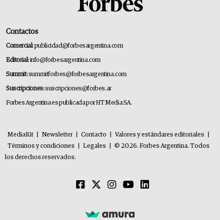
Contactos
Comercial:
publicidad@forbesargentina.com
Editorial:
info@forbesargentina.com
Summit:
summitforbes@forbesargentina.com
Suscripciones:
suscripciones@forbes.ar
Forbes Argentina es publicada por HT Media SA.
MediaKit
|
Newsletter
|
Contacto
|
Valores y estándares editoriales
|
Términos y condiciones
|
Legales
|
© 2026. Forbes Argentina. Todos
los derechos reservados.