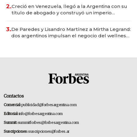
2.
Creció en Venezuela, llegó a la Argentina con su
título de abogado y construyó un imperio
gastronómico que revoluciona las marcas "fast
premium"
3.
De Paredes y Lisandro Martínez a Mirtha Legrand:
dos argentinos impulsan el negocio del wellness
deportivo y el cuidado corporal
Contactos
Comercial:
publicidad@forbesargentina.com
Editorial:
info@forbesargentina.com
Summit:
summitforbes@forbesargentina.com
Suscripciones:
suscripciones@forbes.ar