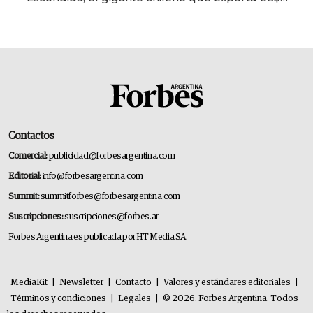
14.000 millones anuales
Contactos
Comercial:
publicidad@forbesargentina.com
Editorial:
info@forbesargentina.com
Summit:
summitforbes@forbesargentina.com
Suscripciones:
suscripciones@forbes.ar
Forbes Argentina es publicada por HT Media SA.
MediaKit
|
Newsletter
|
Contacto
|
Valores y estándares editoriales
|
Términos y condiciones
|
Legales
|
© 2026. Forbes Argentina. Todos