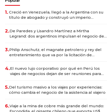
Popular
1.
Creció en Venezuela, llegó a la Argentina con su
título de abogado y construyó un imperio
gastronómico que revoluciona las marcas "fast
premium"
2.
De Paredes y Lisandro Martínez a Mirtha
Legrand: dos argentinos impulsan el negocio del
wellness deportivo y el cuidado corporal
3.
Philip Anschutz, el magnate petrolero y rey del
entretenimiento que va por la licitación de
Tecnópolis junto a Fénix
4.
El nuevo lujo corporativo: por qué en Perú los
viajes de negocios dejan de ser reuniones para
convertirse en experiencias transformadoras
5.
Del turismo masivo a los viajes por experiencias:
cómo cambia el negocio de la asistencia al viajero
6.
Viaje a la mina de cobre más grande del mundo:
Escondida, el gigante chileno que exporta US$