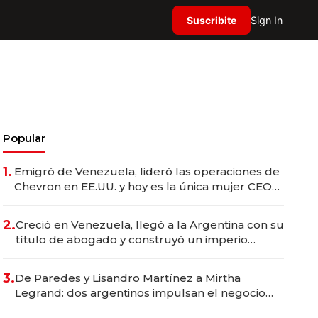
Suscribite
Sign In
Popular
1.
Emigró de Venezuela, lideró las operaciones de
Chevron en EE.UU. y hoy es la única mujer CEO
en Vaca Muerta
2.
Creció en Venezuela, llegó a la Argentina con su
título de abogado y construyó un imperio
gastronómico que revoluciona las marcas "fast
premium"
3.
De Paredes y Lisandro Martínez a Mirtha
Legrand: dos argentinos impulsan el negocio
del wellness deportivo y el cuidado corporal