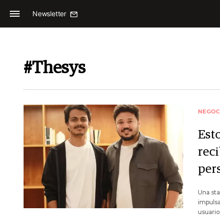
Newsletter
#Thesys
NEGOC
Est
reci
per
Una sta
impulsa
usuario