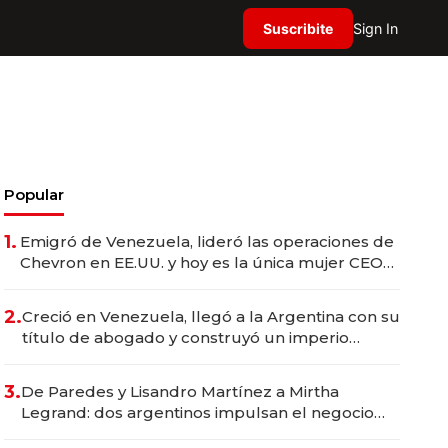
Suscribite
Sign In
Popular
1.
Emigró de Venezuela, lideró las operaciones de
Chevron en EE.UU. y hoy es la única mujer CEO
en Vaca Muerta
2.
Creció en Venezuela, llegó a la Argentina con su
título de abogado y construyó un imperio
gastronómico que revoluciona las marcas "fast
premium"
3.
De Paredes y Lisandro Martínez a Mirtha
Legrand: dos argentinos impulsan el negocio
del wellness deportivo y el cuidado corporal