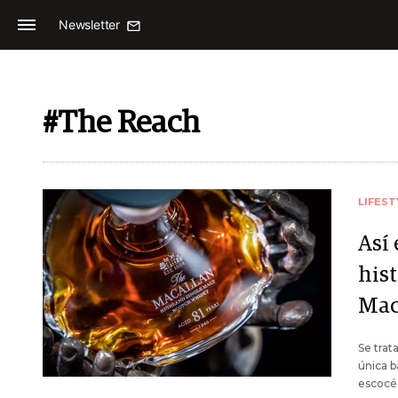
Newsletter
#The Reach
LIFEST
Así 
his
Mac
Se trat
única b
escocé