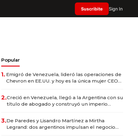
Suscribite
Sign In
Popular
1.
Emigró de Venezuela, lideró las operaciones de
Chevron en EE.UU. y hoy es la única mujer CEO
en Vaca Muerta
2.
Creció en Venezuela, llegó a la Argentina con su
título de abogado y construyó un imperio
gastronómico que revoluciona las marcas "fast
premium"
3.
De Paredes y Lisandro Martínez a Mirtha
Legrand: dos argentinos impulsan el negocio
del wellness deportivo y el cuidado corporal