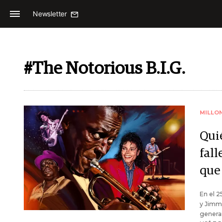
Newsletter
#The Notorious B.I.G.
MILLO
Qui
fal
que
En el 2
y Jimmy
genera