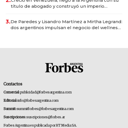
2.
Creció en Venezuela, llegó a la Argentina con su
título de abogado y construyó un imperio
gastronómico que revoluciona las marcas "fast
premium"
3.
De Paredes y Lisandro Martínez a Mirtha Legrand:
dos argentinos impulsan el negocio del wellness
deportivo y el cuidado corporal
Contactos
Comercial:
publicidad@forbesargentina.com
Editorial:
info@forbesargentina.com
Summit:
summitforbes@forbesargentina.com
Suscripciones:
suscripciones@forbes.ar
Forbes Argentina es publicada por HT Media SA.