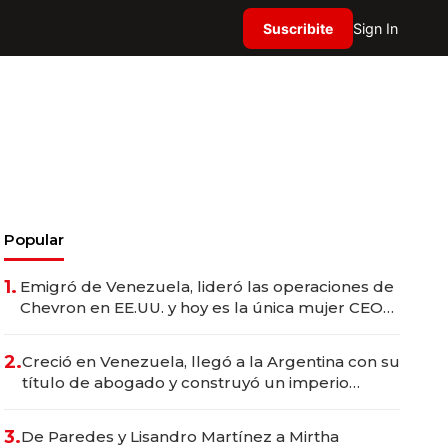
Suscribite
Sign In
Popular
1.
Emigró de Venezuela, lideró las operaciones de
Chevron en EE.UU. y hoy es la única mujer CEO
en Vaca Muerta
2.
Creció en Venezuela, llegó a la Argentina con su
título de abogado y construyó un imperio
gastronómico que revoluciona las marcas "fast
premium"
3.
De Paredes y Lisandro Martínez a Mirtha