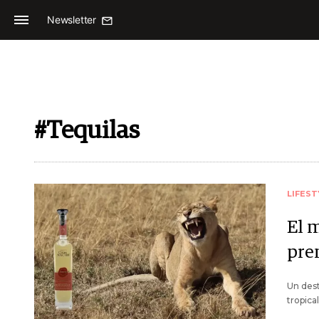
Newsletter
#Tequilas
LIFEST
El 
pre
Un dest
tropica