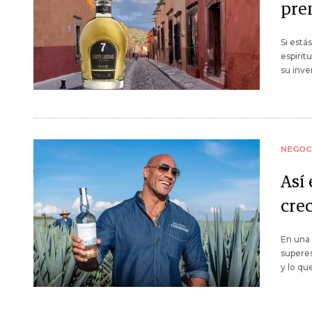
pre
Si está
espirit
su inve
NEGOC
Así 
cre
En una
superes
y lo qu