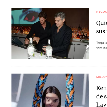
NEGOC
Qui
sus
Tequila
que si
MILLO
Ken
de s
hay