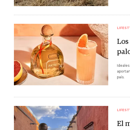
LIFEST
Los
pal
Ideales 
aportan
país.
LIFEST
El 