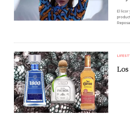
El lico
product
Reposad
LIFEST
Los