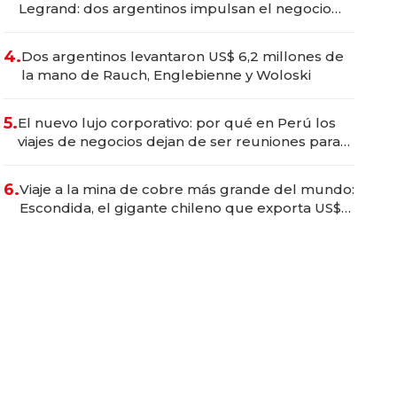
Legrand: dos argentinos impulsan el negocio
del wellness deportivo y el cuidado corporal
4.
Dos argentinos levantaron US$ 6,2 millones de
la mano de Rauch, Englebienne y Woloski
5.
El nuevo lujo corporativo: por qué en Perú los
viajes de negocios dejan de ser reuniones para
convertirse en experiencias transformadoras
6.
Viaje a la mina de cobre más grande del mundo:
Escondida, el gigante chileno que exporta US$
14.000 millones anuales