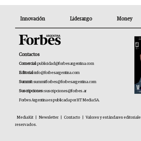
Innovación
Liderazgo
Money
Contactos
Comercial:
publicidad@forbesargentina.com
Editorial:
info@forbesargentina.com
Summit:
summitforbes@forbesargentina.com
Suscripciones:
suscripciones@forbes.ar
Forbes Argentina es publicada por HT Media SA.
MediaKit
|
Newsletter
|
Contacto
|
Valores y estándares editorial
reservados.