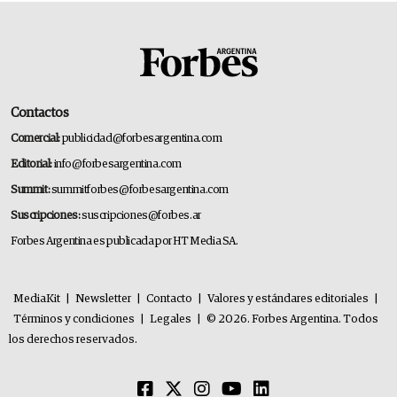
Contactos
Comercial:
publicidad@forbesargentina.com
Editorial:
info@forbesargentina.com
Summit:
summitforbes@forbesargentina.com
Suscripciones:
suscripciones@forbes.ar
Forbes Argentina es publicada por HT Media SA.
MediaKit
|
Newsletter
|
Contacto
|
Valores y estándares editoriales
|
Términos y condiciones
|
Legales
|
© 2026. Forbes Argentina. Todos
los derechos reservados.