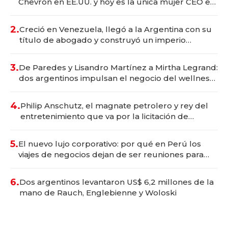
Chevron en EE.UU. y hoy es la única mujer CEO en
Vaca Muerta
2.
Creció en Venezuela, llegó a la Argentina con su
título de abogado y construyó un imperio
gastronómico que revoluciona las marcas "fast
premium"
3.
De Paredes y Lisandro Martínez a Mirtha Legrand:
dos argentinos impulsan el negocio del wellness
deportivo y el cuidado corporal
4.
Philip Anschutz, el magnate petrolero y rey del
entretenimiento que va por la licitación de
Tecnópolis junto a Fénix
5.
El nuevo lujo corporativo: por qué en Perú los
viajes de negocios dejan de ser reuniones para
convertirse en experiencias transformadoras
6.
Dos argentinos levantaron US$ 6,2 millones de la
mano de Rauch, Englebienne y Woloski