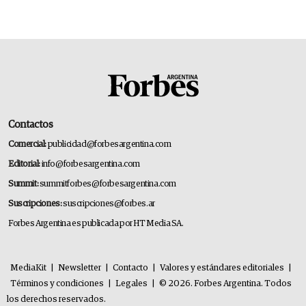
gastronómico que revoluciona las marcas "fast
premium"
Contactos
Comercial:
publicidad@forbesargentina.com
Editorial:
info@forbesargentina.com
Summit:
summitforbes@forbesargentina.com
Suscripciones:
suscripciones@forbes.ar
Forbes Argentina es publicada por HT Media SA.
MediaKit
|
Newsletter
|
Contacto
|
Valores y estándares editoriales
|
Términos y condiciones
|
Legales
|
© 2026. Forbes Argentina. Todos
los derechos reservados.