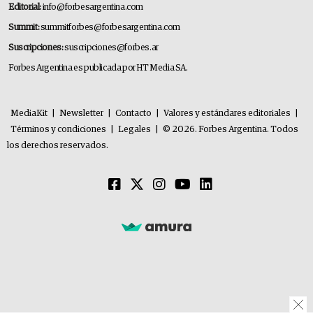
Editorial:
info@forbesargentina.com
Summit:
summitforbes@forbesargentina.com
Suscripciones:
suscripciones@forbes.ar
Forbes Argentina es publicada por HT Media SA.
MediaKit
|
Newsletter
|
Contacto
|
Valores y estándares editoriales
|
Términos y condiciones
|
Legales
|
© 2026. Forbes Argentina. Todos
los derechos reservados.