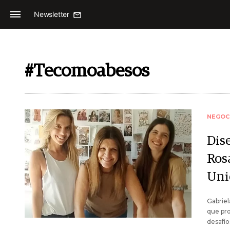
Newsletter
#Tecomoabesos
NEGOC
Dis
Rosa
Uni
Gabriel
que pro
desafío