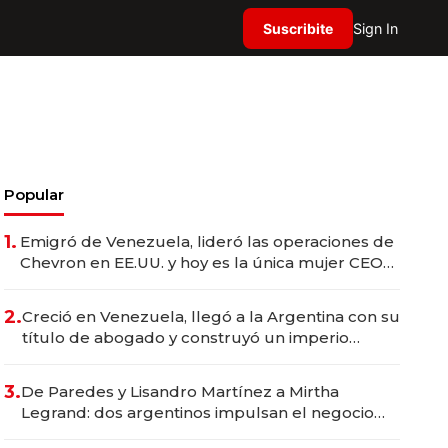
Suscribite
Sign In
Popular
1.
Emigró de Venezuela, lideró las operaciones de
Chevron en EE.UU. y hoy es la única mujer CEO
en Vaca Muerta
2.
Creció en Venezuela, llegó a la Argentina con su
título de abogado y construyó un imperio
gastronómico que revoluciona las marcas "fast
premium"
3.
De Paredes y Lisandro Martínez a Mirtha
Legrand: dos argentinos impulsan el negocio
del wellness deportivo y el cuidado corporal