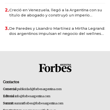
Vaca Muerta
2.
Creció en Venezuela, llegó a la Argentina con su
título de abogado y construyó un imperio
gastronómico que revoluciona las marcas "fast
premium"
3.
De Paredes y Lisandro Martínez a Mirtha Legrand:
dos argentinos impulsan el negocio del wellness
deportivo y el cuidado corporal
Contactos
Comercial:
publicidad@forbesargentina.com
Editorial:
info@forbesargentina.com
Summit:
summitforbes@forbesargentina.com