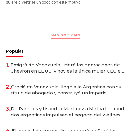
quiere divertirse un poco con este motivo.
MAS NOTICIAS
Popular
1.
Emigró de Venezuela, lideró las operaciones de
Chevron en EE.UU. y hoy es la única mujer CEO en
Vaca Muerta
2.
Creció en Venezuela, llegó a la Argentina con su
título de abogado y construyó un imperio
gastronómico que revoluciona las marcas "fast
premium"
3.
De Paredes y Lisandro Martínez a Mirtha Legrand:
dos argentinos impulsan el negocio del wellness
deportivo y el cuidado corporal
4.
El nuevo lujo corporativo: por qué en Perú los