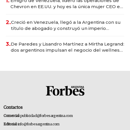
1.
Emigró de Venezuela, lideró las operaciones de
Chevron en EE.UU. y hoy es la única mujer CEO en
Vaca Muerta
2.
Creció en Venezuela, llegó a la Argentina con su
título de abogado y construyó un imperio
gastronómico que revoluciona las marcas "fast
premium"
3.
De Paredes y Lisandro Martínez a Mirtha Legrand:
dos argentinos impulsan el negocio del wellness
deportivo y el cuidado corporal
Contactos
Comercial:
publicidad@forbesargentina.com
Editorial:
info@forbesargentina.com