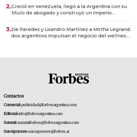
2.
Creció en Venezuela, llegó a la Argentina con su
título de abogado y construyó un imperio
gastronómico que revoluciona las marcas "fast
premium"
3.
De Paredes y Lisandro Martínez a Mirtha Legrand:
dos argentinos impulsan el negocio del wellness
deportivo y el cuidado corporal
Contactos
Comercial:
publicidad@forbesargentina.com
Editorial:
info@forbesargentina.com
Summit:
summitforbes@forbesargentina.com
Suscripciones:
suscripciones@forbes.ar