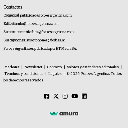
Contactos
Comercial:
publicidad@forbesargentina.com
Editorial:
info@forbesargentina.com
Summit:
summitforbes@forbesargentina.com
Suscripciones:
suscripciones@forbes.ar
Forbes Argentina es publicada por HT Media SA.
MediaKit
|
Newsletter
|
Contacto
|
Valores y estándares editoriales
|
Términos y condiciones
|
Legales
|
© 2026. Forbes Argentina. Todos
los derechos reservados.