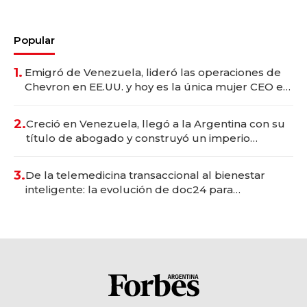
Popular
1.
Emigró de Venezuela, lideró las operaciones de
Chevron en EE.UU. y hoy es la única mujer CEO en
Vaca Muerta
2.
Creció en Venezuela, llegó a la Argentina con su
título de abogado y construyó un imperio
gastronómico que revoluciona las marcas "fast
premium"
3.
De la telemedicina transaccional al bienestar
inteligente: la evolución de doc24 para
transformar a las organizaciones