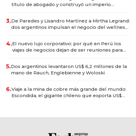
título de abogado y construyó un imperio
gastronómico que revoluciona las marcas "fast
premium"
3.
De Paredes y Lisandro Martínez a Mirtha Legrand:
dos argentinos impulsan el negocio del wellness
deportivo y el cuidado corporal
4.
El nuevo lujo corporativo: por qué en Perú los
viajes de negocios dejan de ser reuniones para
convertirse en experiencias transformadoras
5.
Dos argentinos levantaron US$ 6,2 millones de la
mano de Rauch, Englebienne y Woloski
6.
Viaje a la mina de cobre más grande del mundo:
Escondida, el gigante chileno que exporta US$
14.000 millones anuales