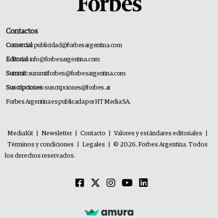
Contactos
Comercial:
publicidad@forbesargentina.com
Editorial:
info@forbesargentina.com
Summit:
summitforbes@forbesargentina.com
Suscripciones:
suscripciones@forbes.ar
Forbes Argentina es publicada por HT Media SA.
MediaKit
|
Newsletter
|
Contacto
|
Valores y estándares editoriales
|
Términos y condiciones
|
Legales
|
© 2026. Forbes Argentina. Todos
los derechos reservados.