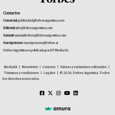
Contactos
Comercial:
publicidad@forbesargentina.com
Editorial:
info@forbesargentina.com
Summit:
summitforbes@forbesargentina.com
Suscripciones:
suscripciones@forbes.ar
Forbes Argentina es publicada por HT Media SA.
MediaKit
|
Newsletter
|
Contacto
|
Valores y estándares editoriales
|
Términos y condiciones
|
Legales
|
© 2026. Forbes Argentina. Todos
los derechos reservados.