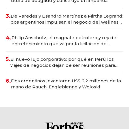
título de abogado y construyó un imperio
gastronómico que revoluciona las marcas "fast
premium"
3.
De Paredes y Lisandro Martínez a Mirtha Legrand:
dos argentinos impulsan el negocio del wellness
deportivo y el cuidado corporal
4.
Philip Anschutz, el magnate petrolero y rey del
entretenimiento que va por la licitación de
Tecnópolis junto a Fénix
5.
El nuevo lujo corporativo: por qué en Perú los
viajes de negocios dejan de ser reuniones para
convertirse en experiencias transformadoras
6.
Dos argentinos levantaron US$ 6,2 millones de la
mano de Rauch, Englebienne y Woloski