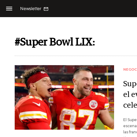
Newsletter
#Super Bowl LIX:
NEGOC
Sup
el 
cel
El Supe
escenar
las fra