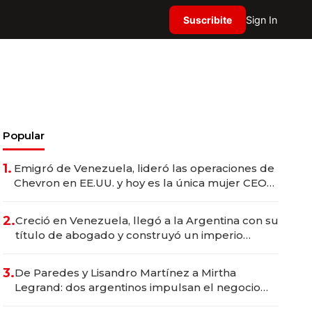
Suscribite
Sign In
Popular
1.
Emigró de Venezuela, lideró las operaciones de
Chevron en EE.UU. y hoy es la única mujer CEO
en Vaca Muerta
2.
Creció en Venezuela, llegó a la Argentina con su
título de abogado y construyó un imperio
gastronómico que revoluciona las marcas "fast
premium"
3.
De Paredes y Lisandro Martínez a Mirtha
Legrand: dos argentinos impulsan el negocio
del wellness deportivo y el cuidado corporal