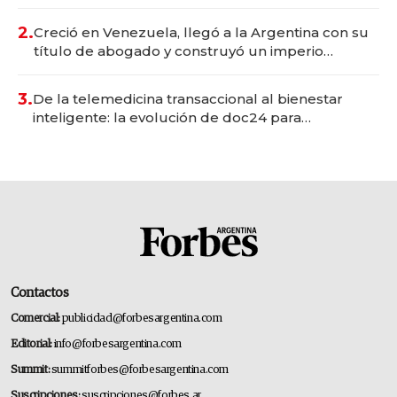
Vaca Muerta
2.
Creció en Venezuela, llegó a la Argentina con su
título de abogado y construyó un imperio
gastronómico que revoluciona las marcas "fast
premium"
3.
De la telemedicina transaccional al bienestar
inteligente: la evolución de doc24 para
transformar a las organizaciones
Contactos
Comercial:
publicidad@forbesargentina.com
Editorial:
info@forbesargentina.com
Summit:
summitforbes@forbesargentina.com
Suscripciones:
suscripciones@forbes.ar