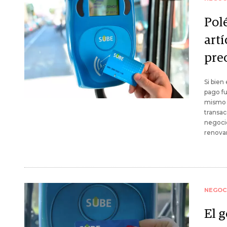
Pol
art
pre
Si bien
pago fu
mismo s
transac
negocio
renovar
NEGOC
El g