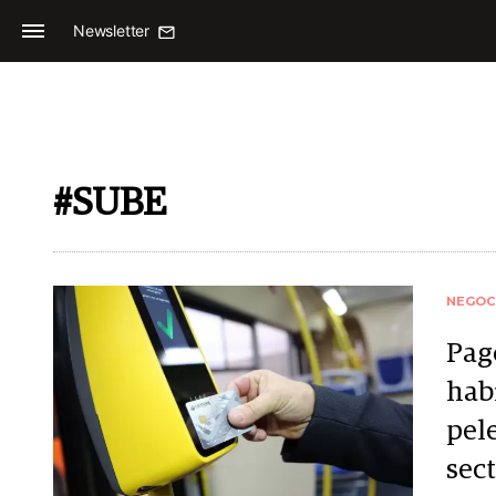
Newsletter
#SUBE
NEGOC
Pago
habi
pel
sec