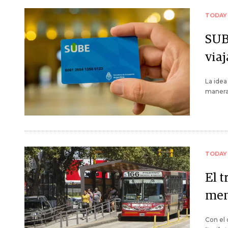
TODAY
SUB
viaj
La idea
manera
TODAY
El 
men
Con el 