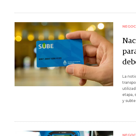
NEGOC
Nac
para
deb
La noti
transpo
utiliza
etapa, 
y subte
NEGOC