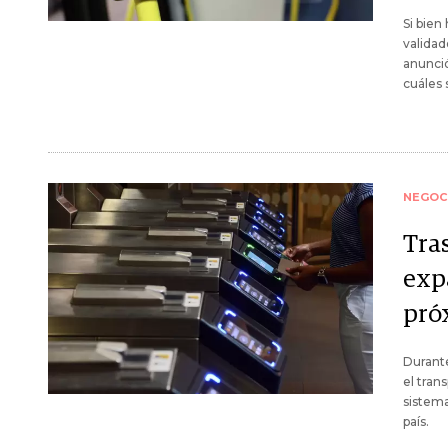
Si bien
validad
anunció
cuáles 
NEGOC
Tras
expa
pró
Durante
el tran
sistema
país.