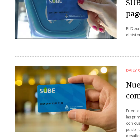
SUB
pag
El Decr
el sist
DAILY 
Nuev
com
Fuente
las pri
con cua
posibil
desafío