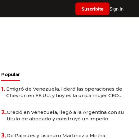
Suscribite
Sign In
Popular
1.
Emigró de Venezuela, lideró las operaciones de
Chevron en EE.UU. y hoy es la única mujer CEO
en Vaca Muerta
2.
Creció en Venezuela, llegó a la Argentina con su
título de abogado y construyó un imperio
gastronómico que revoluciona las marcas "fast
premium"
3.
De Paredes y Lisandro Martínez a Mirtha