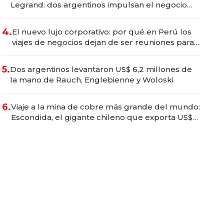
Legrand: dos argentinos impulsan el negocio
del wellness deportivo y el cuidado corporal
4.
El nuevo lujo corporativo: por qué en Perú los
viajes de negocios dejan de ser reuniones para
convertirse en experiencias transformadoras
5.
Dos argentinos levantaron US$ 6,2 millones de
la mano de Rauch, Englebienne y Woloski
6.
Viaje a la mina de cobre más grande del mundo:
Escondida, el gigante chileno que exporta US$
14.000 millones anuales