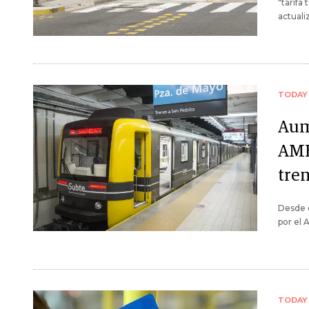
"tarifa
actuali
TODAY
Aum
AMB
tren
Desde e
por el
TODAY