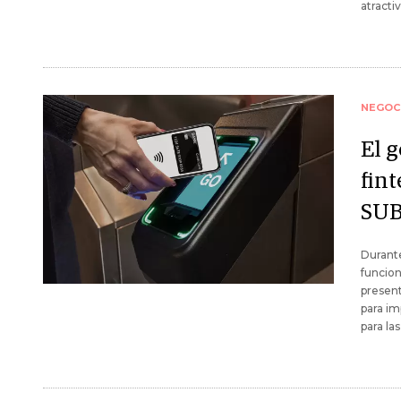
atractiv
NEGOC
El 
fin
SU
Durante
funcion
present
para im
para la