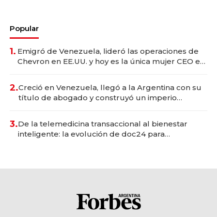
Popular
1.
Emigró de Venezuela, lideró las operaciones de
Chevron en EE.UU. y hoy es la única mujer CEO en
Vaca Muerta
2.
Creció en Venezuela, llegó a la Argentina con su
título de abogado y construyó un imperio
gastronómico que revoluciona las marcas "fast
premium"
3.
De la telemedicina transaccional al bienestar
inteligente: la evolución de doc24 para
transformar a las organizaciones