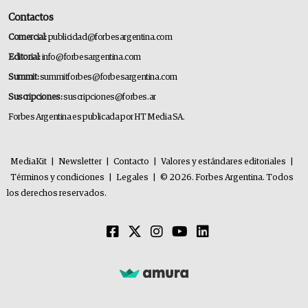
Contactos
Comercial:
publicidad@forbesargentina.com
Editorial:
info@forbesargentina.com
Summit:
summitforbes@forbesargentina.com
Suscripciones:
suscripciones@forbes.ar
Forbes Argentina es publicada por HT Media SA.
MediaKit
|
Newsletter
|
Contacto
|
Valores y estándares editoriales
|
Términos y condiciones
|
Legales
|
© 2026. Forbes Argentina. Todos
los derechos reservados.