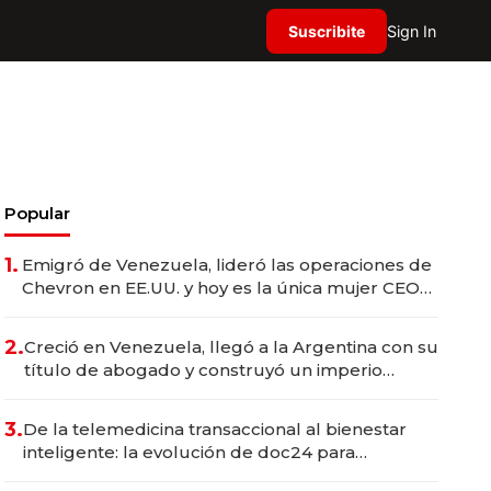
Suscribite
Sign In
Popular
1.
Emigró de Venezuela, lideró las operaciones de
Chevron en EE.UU. y hoy es la única mujer CEO
en Vaca Muerta
2.
Creció en Venezuela, llegó a la Argentina con su
título de abogado y construyó un imperio
gastronómico que revoluciona las marcas "fast
premium"
3.
De la telemedicina transaccional al bienestar
inteligente: la evolución de doc24 para
transformar a las organizaciones