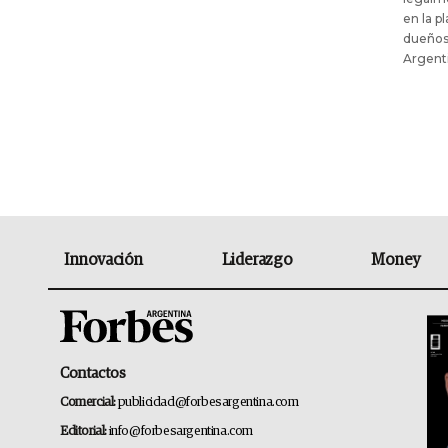
en la p
dueños,
Argent
Innovación
Liderazgo
Money
Contactos
Comercial:
publicidad@forbesargentina.com
Editorial:
info@forbesargentina.com