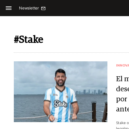
Newsletter
#Stake
INNOV
El 
des
por 
ant
Stake o
legalme