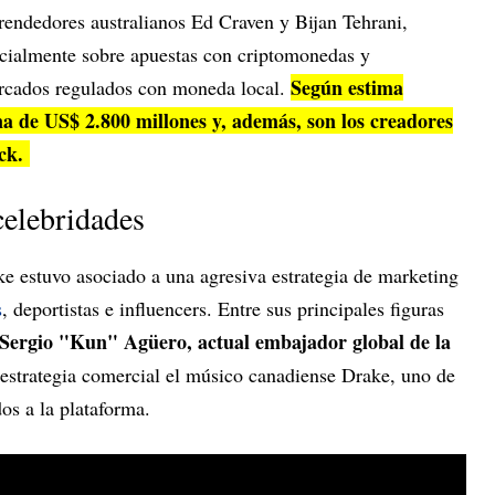
rendedores australianos Ed Craven y Bijan Tehrani,
icialmente sobre apuestas con criptomonedas y
Según estima
rcados regulados con moneda local.
na de US$ 2.800 millones y, además, son los creadores
ick.
celebridades
ke estuvo asociado a una agresiva estrategia de marketing
s
, deportistas e influencers. Entre sus principales figuras
o Sergio "Kun" Agüero, actual embajador global de la
 estrategia comercial el músico canadiense Drake, uno de
os a la plataforma.