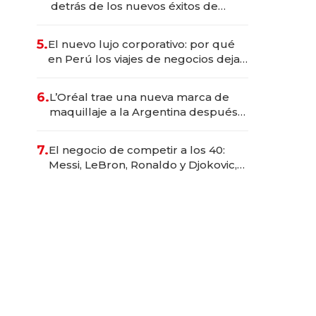
detrás de los nuevos éxitos de
Netflix
5.
El nuevo lujo corporativo: por qué
en Perú los viajes de negocios dejan
de ser reuniones para convertirse
en experiencias transformadoras
6.
L’Oréal trae una nueva marca de
maquillaje a la Argentina después
de 8 años: la estrategia para
conquistar a la Generación Z
7.
El negocio de competir a los 40:
Messi, LeBron, Ronaldo y Djokovic,
las caras detrás del mercado de la
longevidad deportiva