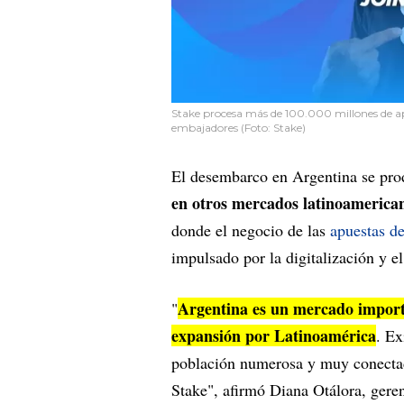
Stake procesa más de 100.000 millones de ap
embajadores (Foto: Stake)
El desembarco en Argentina se pro
en otros mercados latinoamerica
donde el negocio de las
apuestas de
impulsado por la digitalización y e
Argentina es un mercado import
"
expansión por Latinoamérica
. Ex
población numerosa y muy conectada
Stake", afirmó Diana Otálora, gere