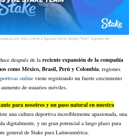
uestas por año y tiene a figuras como Sergio "Kun" Agüero de
reciente expansión de la compañía
duce después de la
nos como México, Brasil, Perú y Colombia
, regiones
portivas online
viene registrando un fuerte crecimiento
l aumento de usuarios móviles.
ante para nosotros y un paso natural en nuestra
iste una cultura deportiva increíblemente apasionada, una
 digitalmente, y un gran potencial a largo plazo para
nte general de Stake para Latinoamérica.