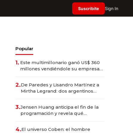
Suscribite
Sign In
Popular
1.
Este multimillonario ganó US$ 360
millones vendiéndole su empresa
de psicodélicos a Eli Lilly
2.
De Paredes y Lisandro Martínez a
Mirtha Legrand: dos argentinos
impulsan el negocio del wellness
deportivo y el cuidado corporal
3.
Jensen Huang anticipa el fin de la
programación y revela qué
aprender para trabajar con IA
4.
El universo Coben: el hombre