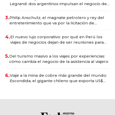
Legrand: dos argentinos impulsan el negocio del
wellness deportivo y el cuidado corporal
3.
Philip Anschutz, el magnate petrolero y rey del
entretenimiento que va por la licitación de
Tecnópolis junto a Fénix
4.
El nuevo lujo corporativo: por qué en Perú los
viajes de negocios dejan de ser reuniones para
convertirse en experiencias transformadoras
5.
Del turismo masivo a los viajes por experiencias:
cómo cambia el negocio de la asistencia al viajero
6.
Viaje a la mina de cobre más grande del mundo:
Escondida, el gigante chileno que exporta US$
14.000 millones anuales