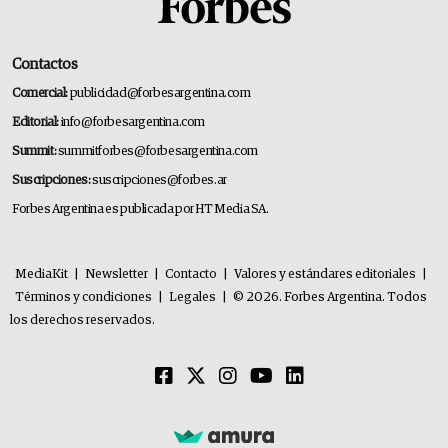
Contactos
Comercial:
publicidad@forbesargentina.com
Editorial:
info@forbesargentina.com
Summit:
summitforbes@forbesargentina.com
Suscripciones:
suscripciones@forbes.ar
Forbes Argentina es publicada por HT Media SA.
MediaKit
|
Newsletter
|
Contacto
|
Valores y estándares editoriales
|
Términos y condiciones
|
Legales
|
© 2026. Forbes Argentina. Todos
los derechos reservados.