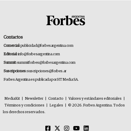
Contactos
Comercial:
publicidad@forbesargentina.com
Editorial:
info@forbesargentina.com
Summit:
summitforbes@forbesargentina.com
Suscripciones:
suscripciones@forbes.ar
Forbes Argentina es publicada por HT Media SA.
MediaKit
|
Newsletter
|
Contacto
|
Valores y estándares editoriales
|
Términos y condiciones
|
Legales
|
© 2026. Forbes Argentina. Todos
los derechos reservados.