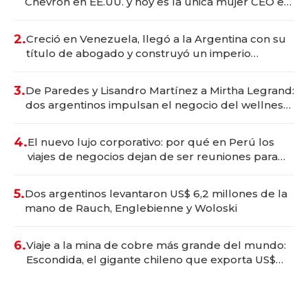
Chevron en EE.UU. y hoy es la única mujer CEO en
Vaca Muerta
2.
Creció en Venezuela, llegó a la Argentina con su
título de abogado y construyó un imperio
gastronómico que revoluciona las marcas "fast
premium"
3.
De Paredes y Lisandro Martínez a Mirtha Legrand:
dos argentinos impulsan el negocio del wellness
deportivo y el cuidado corporal
4.
El nuevo lujo corporativo: por qué en Perú los
viajes de negocios dejan de ser reuniones para
convertirse en experiencias transformadoras
5.
Dos argentinos levantaron US$ 6,2 millones de la
mano de Rauch, Englebienne y Woloski
6.
Viaje a la mina de cobre más grande del mundo:
Escondida, el gigante chileno que exporta US$
14.000 millones anuales