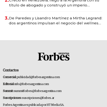
2.
Creció en Venezuela, llegó a la Argentina con su
título de abogado y construyó un imperio
gastronómico que revoluciona las marcas "fast
premium"
3.
De Paredes y Lisandro Martínez a Mirtha Legrand:
dos argentinos impulsan el negocio del wellness
deportivo y el cuidado corporal
Contactos
Comercial:
publicidad@forbesargentina.com
Editorial:
info@forbesargentina.com
Summit:
summitforbes@forbesargentina.com
Suscripciones:
suscripciones@forbes.ar
Forbes Argentina es publicada por HT Media SA.