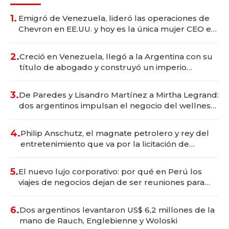
1.
Emigró de Venezuela, lideró las operaciones de
Chevron en EE.UU. y hoy es la única mujer CEO en
Vaca Muerta
2.
Creció en Venezuela, llegó a la Argentina con su
título de abogado y construyó un imperio
gastronómico que revoluciona las marcas "fast
premium"
3.
De Paredes y Lisandro Martínez a Mirtha Legrand:
dos argentinos impulsan el negocio del wellness
deportivo y el cuidado corporal
4.
Philip Anschutz, el magnate petrolero y rey del
entretenimiento que va por la licitación de
Tecnópolis junto a Fénix
5.
El nuevo lujo corporativo: por qué en Perú los
viajes de negocios dejan de ser reuniones para
convertirse en experiencias transformadoras
6.
Dos argentinos levantaron US$ 6,2 millones de la
mano de Rauch, Englebienne y Woloski