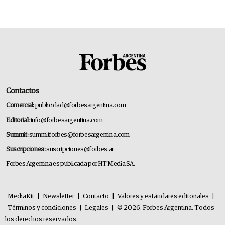
Contactos
Comercial:
publicidad@forbesargentina.com
Editorial:
info@forbesargentina.com
Summit:
summitforbes@forbesargentina.com
Suscripciones:
suscripciones@forbes.ar
Forbes Argentina es publicada por HT Media SA.
MediaKit
|
Newsletter
|
Contacto
|
Valores y estándares editoriales
|
Términos y condiciones
|
Legales
|
© 2026. Forbes Argentina. Todos
los derechos reservados.