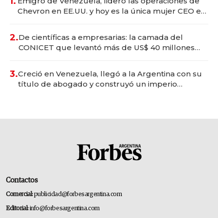
1.
Emigró de Venezuela, lideró las operaciones de
Chevron en EE.UU. y hoy es la única mujer CEO en
Vaca Muerta
2.
De científicas a empresarias: la camada del
CONICET que levantó más de US$ 40 millones
para fundar startups biotech
3.
Creció en Venezuela, llegó a la Argentina con su
título de abogado y construyó un imperio
gastronómico que revoluciona las marcas "fast
premium"
Contactos
Comercial:
publicidad@forbesargentina.com
Editorial:
info@forbesargentina.com