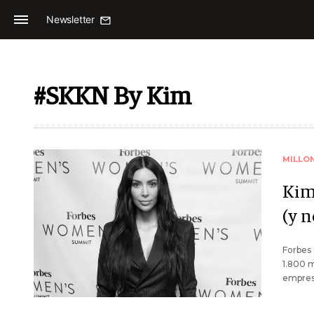
Newsletter
#SKKN By Kim
MILLO
Kim
(y n
Forbes 
1.800 m
empres