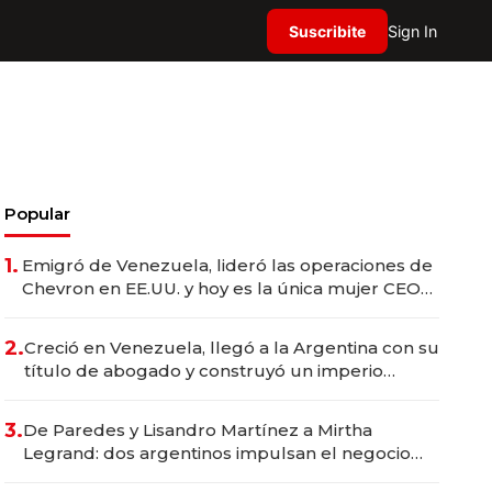
Suscribite
Sign In
Popular
1.
Emigró de Venezuela, lideró las operaciones de
Chevron en EE.UU. y hoy es la única mujer CEO
en Vaca Muerta
2.
Creció en Venezuela, llegó a la Argentina con su
título de abogado y construyó un imperio
gastronómico que revoluciona las marcas "fast
premium"
3.
De Paredes y Lisandro Martínez a Mirtha
Legrand: dos argentinos impulsan el negocio
del wellness deportivo y el cuidado corporal