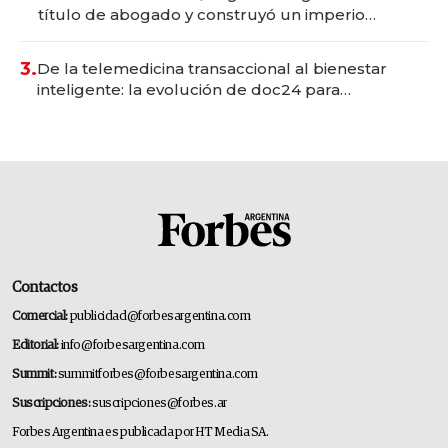
título de abogado y construyó un imperio
gastronómico que revoluciona las marcas "fast
premium"
3.
De la telemedicina transaccional al bienestar
inteligente: la evolución de doc24 para
transformar a las organizaciones
Contactos
Comercial:
publicidad@forbesargentina.com
Editorial:
info@forbesargentina.com
Summit:
summitforbes@forbesargentina.com
Suscripciones:
suscripciones@forbes.ar
Forbes Argentina es publicada por HT Media SA.