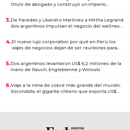
título de abogado y construyó un imperio
gastronómico que revoluciona las marcas "fast
premium"
3.
De Paredes y Lisandro Martínez a Mirtha Legrand:
dos argentinos impulsan el negocio del wellness
deportivo y el cuidado corporal
4.
El nuevo lujo corporativo: por qué en Perú los
viajes de negocios dejan de ser reuniones para
convertirse en experiencias transformadoras
5.
Dos argentinos levantaron US$ 6,2 millones de la
mano de Rauch, Englebienne y Woloski
6.
Viaje a la mina de cobre más grande del mundo:
Escondida, el gigante chileno que exporta US$
14.000 millones anuales