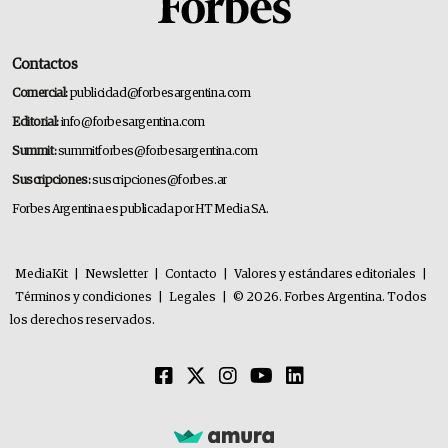
Contactos
Comercial:
publicidad@forbesargentina.com
Editorial:
info@forbesargentina.com
Summit:
summitforbes@forbesargentina.com
Suscripciones:
suscripciones@forbes.ar
Forbes Argentina es publicada por HT Media SA.
MediaKit
|
Newsletter
|
Contacto
|
Valores y estándares editoriales
|
Términos y condiciones
|
Legales
|
© 2026. Forbes Argentina. Todos
los derechos reservados.