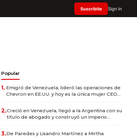
Suscribite
Sign In
Popular
1.
Emigró de Venezuela, lideró las operaciones de
Chevron en EE.UU. y hoy es la única mujer CEO
en Vaca Muerta
2.
Creció en Venezuela, llegó a la Argentina con su
título de abogado y construyó un imperio
gastronómico que revoluciona las marcas "fast
premium"
3.
De Paredes y Lisandro Martínez a Mirtha