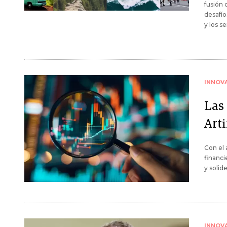
fusión 
desafío
y los se
INNOV
Las
Arti
Con el 
financi
y solid
INNOV