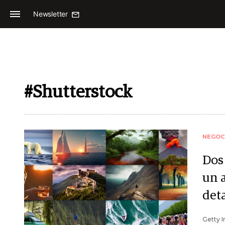
Newsletter
#Shutterstock
NEGOC
Dos
un 
deta
Getty I