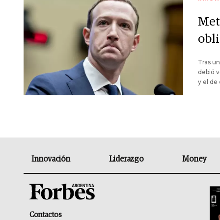
Met
obl
Tras un
debió v
y el de
Innovación
Liderazgo
Money
Contactos