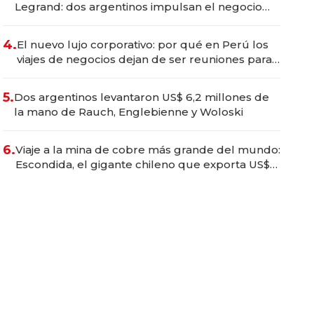
Legrand: dos argentinos impulsan el negocio
del wellness deportivo y el cuidado corporal
4.
El nuevo lujo corporativo: por qué en Perú los
viajes de negocios dejan de ser reuniones para
convertirse en experiencias transformadoras
5.
Dos argentinos levantaron US$ 6,2 millones de
la mano de Rauch, Englebienne y Woloski
6.
Viaje a la mina de cobre más grande del mundo:
Escondida, el gigante chileno que exporta US$
14.000 millones anuales