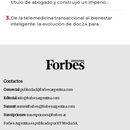
título de abogado y construyó un imperio
gastronómico que revoluciona las marcas "fast
premium"
3.
De la telemedicina transaccional al bienestar
inteligente: la evolución de doc24 para
transformar a las organizaciones
Contactos
Comercial:
publicidad@forbesargentina.com
Editorial:
info@forbesargentina.com
Summit:
summitforbes@forbesargentina.com
Suscripciones:
suscripciones@forbes.ar
Forbes Argentina es publicada por HT Media SA.