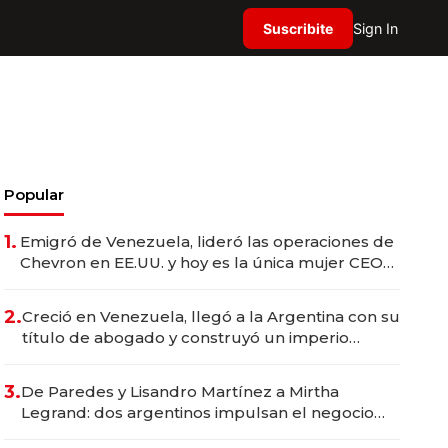
Suscribite
Sign In
Popular
1.
Emigró de Venezuela, lideró las operaciones de
Chevron en EE.UU. y hoy es la única mujer CEO
en Vaca Muerta
2.
Creció en Venezuela, llegó a la Argentina con su
título de abogado y construyó un imperio
gastronómico que revoluciona las marcas "fast
premium"
3.
De Paredes y Lisandro Martínez a Mirtha
Legrand: dos argentinos impulsan el negocio
del wellness deportivo y el cuidado corporal