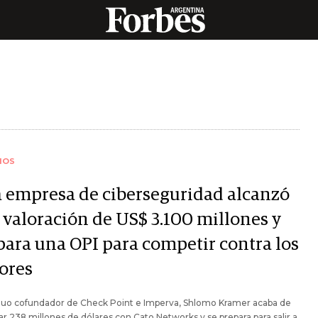
IOS
a empresa de ciberseguridad alcanzó
 valoración de US$ 3.100 millones y
para una OPI para competir contra los
ores
iguo cofundador de Check Point e Imperva, Shlomo Kramer acaba de
r 238 millones de dólares con Cato Networks y se prepara para salir a