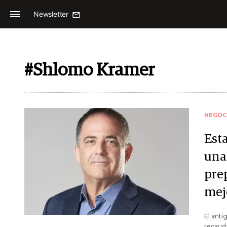
Newsletter
#Shlomo Kramer
NEGOC
Est
una
pre
mej
El ant
recauda