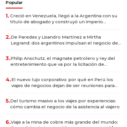
Popular
1.
Creció en Venezuela, llegó a la Argentina con su
título de abogado y construyó un imperio
gastronómico que revoluciona las marcas "fast
premium"
2.
De Paredes y Lisandro Martínez a Mirtha
Legrand: dos argentinos impulsan el negocio del
wellness deportivo y el cuidado corporal
3.
Philip Anschutz, el magnate petrolero y rey del
entretenimiento que va por la licitación de
Tecnópolis junto a Fénix
4.
El nuevo lujo corporativo: por qué en Perú los
viajes de negocios dejan de ser reuniones para
convertirse en experiencias transformadoras
5.
Del turismo masivo a los viajes por experiencias:
cómo cambia el negocio de la asistencia al viajero
6.
Viaje a la mina de cobre más grande del mundo: