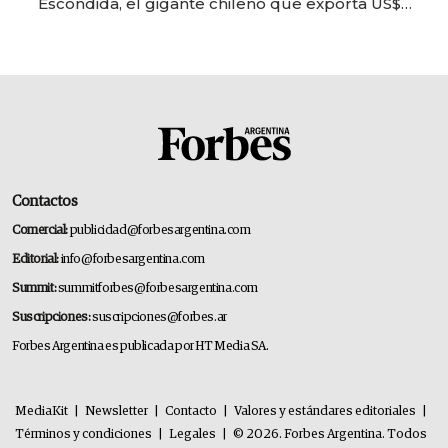
Escondida, el gigante chileno que exporta US$
14.000 millones anuales
Contactos
Comercial:
publicidad@forbesargentina.com
Editorial:
info@forbesargentina.com
Summit:
summitforbes@forbesargentina.com
Suscripciones:
suscripciones@forbes.ar
Forbes Argentina es publicada por HT Media SA.
MediaKit
|
Newsletter
|
Contacto
|
Valores y estándares editoriales
|
Términos y condiciones
|
Legales
|
© 2026. Forbes Argentina. Todos