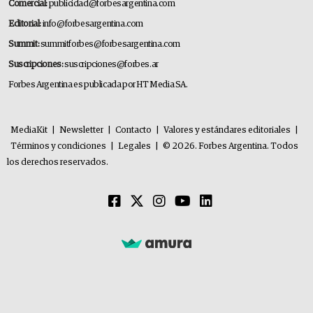
Comercial:
publicidad@forbesargentina.com
Editorial:
info@forbesargentina.com
Summit:
summitforbes@forbesargentina.com
Suscripciones:
suscripciones@forbes.ar
Forbes Argentina es publicada por HT Media SA.
MediaKit
|
Newsletter
|
Contacto
|
Valores y estándares editoriales
|
Términos y condiciones
|
Legales
|
© 2026. Forbes Argentina. Todos
los derechos reservados.