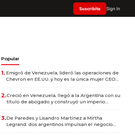
Suscribite
Sign In
Popular
1.
Emigró de Venezuela, lideró las operaciones de
Chevron en EE.UU. y hoy es la única mujer CEO
en Vaca Muerta
2.
Creció en Venezuela, llegó a la Argentina con su
título de abogado y construyó un imperio
gastronómico que revoluciona las marcas "fast
premium"
3.
De Paredes y Lisandro Martínez a Mirtha
Legrand: dos argentinos impulsan el negocio
del wellness deportivo y el cuidado corporal