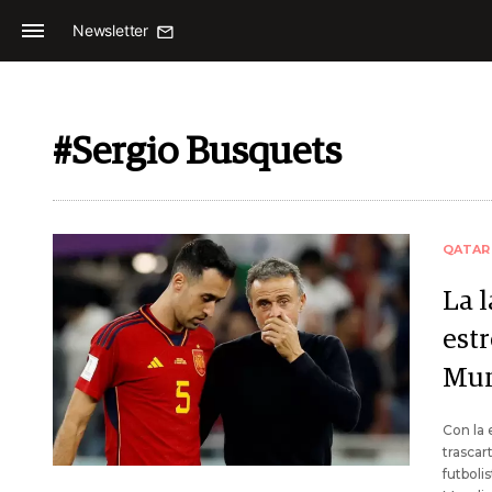
Newsletter
#Sergio Busquets
QATAR
La l
est
Mun
Con la 
trascar
futboli