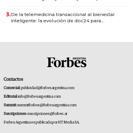
gastronómico que revoluciona las marcas "fast
premium"
3.
De la telemedicina transaccional al bienestar
inteligente: la evolución de doc24 para
transformar a las organizaciones
Contactos
Comercial:
publicidad@forbesargentina.com
Editorial:
info@forbesargentina.com
Summit:
summitforbes@forbesargentina.com
Suscripciones:
suscripciones@forbes.ar
Forbes Argentina es publicada por HT Media SA.