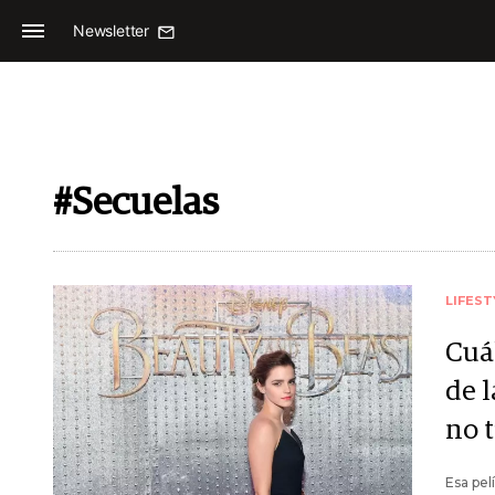
Newsletter
#Secuelas
LIFEST
Cuál
de 
no 
Esa pel