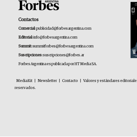
Contactos
Comercial:
publicidad@forbesargentina.com
Editorial:
info@forbesargentina.com
Summit:
summitforbes@forbesargentina.com
Suscripciones:
suscripciones@forbes.ar
Forbes Argentina es publicada por HT Media SA.
MediaKit
|
Newsletter
|
Contacto
|
Valores y estándares editorial
reservados.