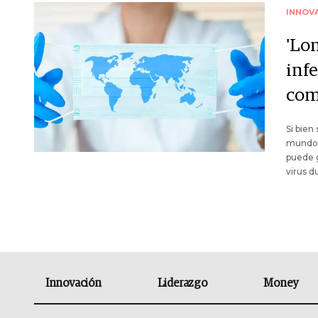
INNOV
'Lo
inf
com
Si bien
mundo c
puede g
virus d
Innovación
Liderazgo
Money