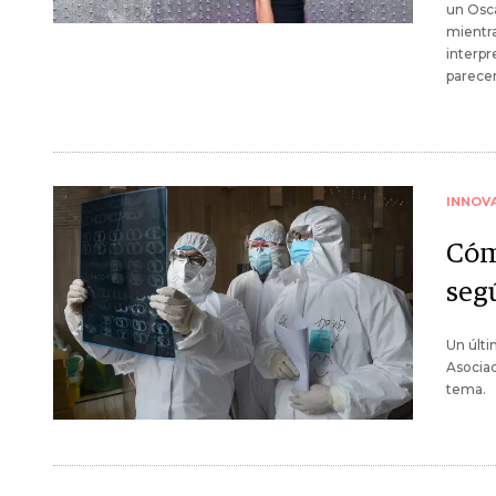
un Osca
mientra
interpr
parecer
INNOV
Cóm
seg
Un últi
Asociac
tema.