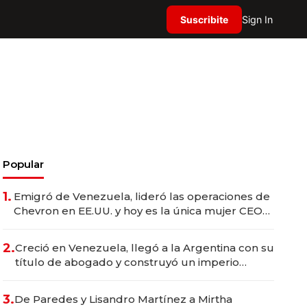
Suscribite
Sign In
Popular
1.
Emigró de Venezuela, lideró las operaciones de
Chevron en EE.UU. y hoy es la única mujer CEO
en Vaca Muerta
2.
Creció en Venezuela, llegó a la Argentina con su
título de abogado y construyó un imperio
gastronómico que revoluciona las marcas "fast
premium"
3.
De Paredes y Lisandro Martínez a Mirtha