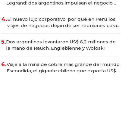
Legrand: dos argentinos impulsan el negocio
del wellness deportivo y el cuidado corporal
4.
El nuevo lujo corporativo: por qué en Perú los
viajes de negocios dejan de ser reuniones para
convertirse en experiencias transformadoras
5.
Dos argentinos levantaron US$ 6,2 millones de
la mano de Rauch, Englebienne y Woloski
6.
Viaje a la mina de cobre más grande del mundo:
Escondida, el gigante chileno que exporta US$
14.000 millones anuales