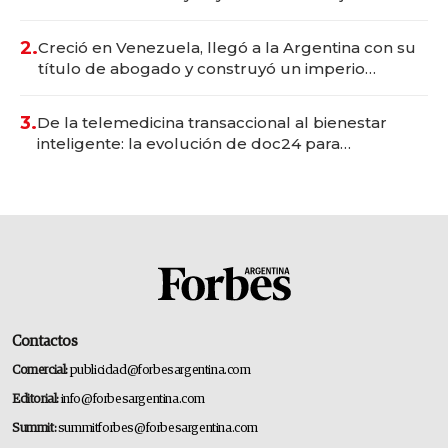
Vaca Muerta
2.
Creció en Venezuela, llegó a la Argentina con su
título de abogado y construyó un imperio
gastronómico que revoluciona las marcas "fast
premium"
3.
De la telemedicina transaccional al bienestar
inteligente: la evolución de doc24 para
transformar a las organizaciones
Contactos
Comercial:
publicidad@forbesargentina.com
Editorial:
info@forbesargentina.com
Summit:
summitforbes@forbesargentina.com