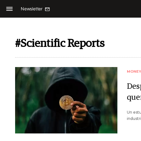
Newsletter
#Scientific Reports
MONE
Des
quer
Un estu
indust