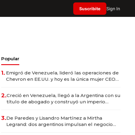
Suscribite
Sign In
Popular
1.
Emigró de Venezuela, lideró las operaciones de
Chevron en EE.UU. y hoy es la única mujer CEO
en Vaca Muerta
2.
Creció en Venezuela, llegó a la Argentina con su
título de abogado y construyó un imperio
gastronómico que revoluciona las marcas "fast
premium"
3.
De Paredes y Lisandro Martínez a Mirtha
Legrand: dos argentinos impulsan el negocio
del wellness deportivo y el cuidado corporal