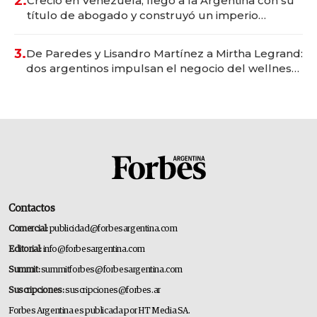
2.
Creció en Venezuela, llegó a la Argentina con su
título de abogado y construyó un imperio
gastronómico que revoluciona las marcas "fast
premium"
3.
De Paredes y Lisandro Martínez a Mirtha Legrand:
dos argentinos impulsan el negocio del wellness
deportivo y el cuidado corporal
Contactos
Comercial:
publicidad@forbesargentina.com
Editorial:
info@forbesargentina.com
Summit:
summitforbes@forbesargentina.com
Suscripciones:
suscripciones@forbes.ar
Forbes Argentina es publicada por HT Media SA.