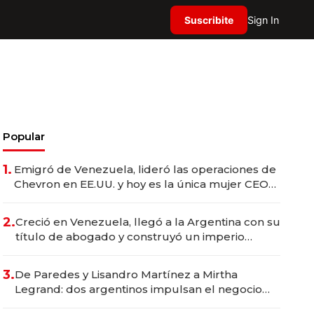
Suscribite
Sign In
Popular
1.
Emigró de Venezuela, lideró las operaciones de
Chevron en EE.UU. y hoy es la única mujer CEO
en Vaca Muerta
2.
Creció en Venezuela, llegó a la Argentina con su
título de abogado y construyó un imperio
gastronómico que revoluciona las marcas "fast
premium"
3.
De Paredes y Lisandro Martínez a Mirtha
Legrand: dos argentinos impulsan el negocio
del wellness deportivo y el cuidado corporal